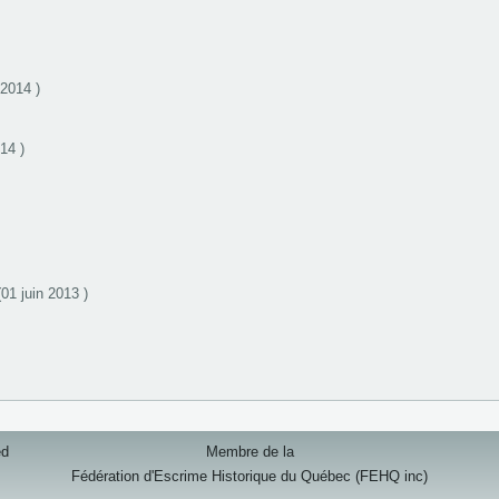
 2014 )
14 )
(01 juin 2013 )
ed
Membre de la
Fédération d'Escrime Historique du Québec (FEHQ inc)