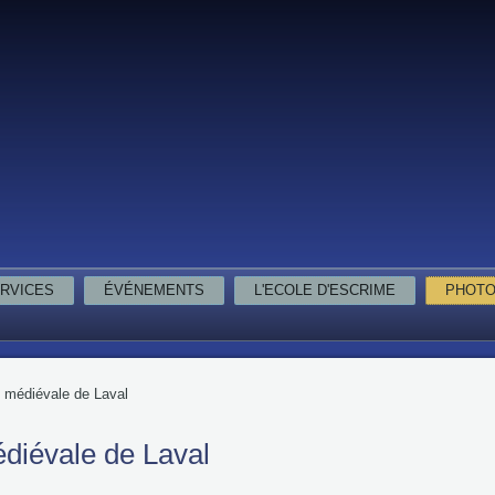
RVICES
ÉVÉNEMENTS
L'ECOLE D'ESCRIME
PHOT
n médiévale de Laval
diévale de Laval