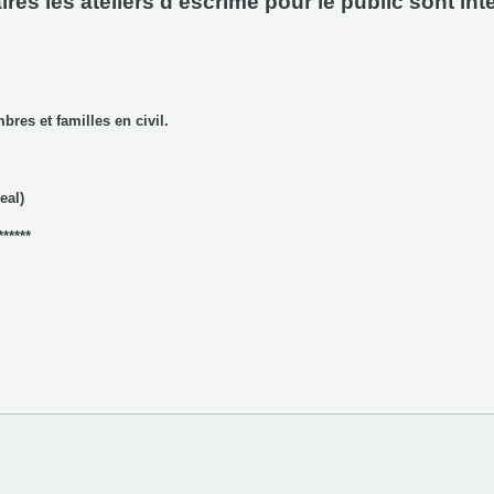
res les ateliers d'escrime pour le public sont inte
res et familles en civil.
eal)
*****