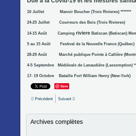
Due a la Covid-19 et les mesures sanitai
10 Juillet Manoir Boucher (Trois Rivieres) *******
24-25 Juillet Courreurs des Bois (Trois Rivieres)
riviere
14-15 Août Camping
Batiscan (Batiscan) Memb
5 au 15 Août Festival de la Nouvelle France (Québec)
28-29 Août Marché publique Pointe à Callière (Montr
4-5 Septembre Médiévals de Lanaudière (Lassomption) **
17- 19 Octobre Bataille Fort William Henry (New-York)
Save
Précédent
Suivant
Archives complètes